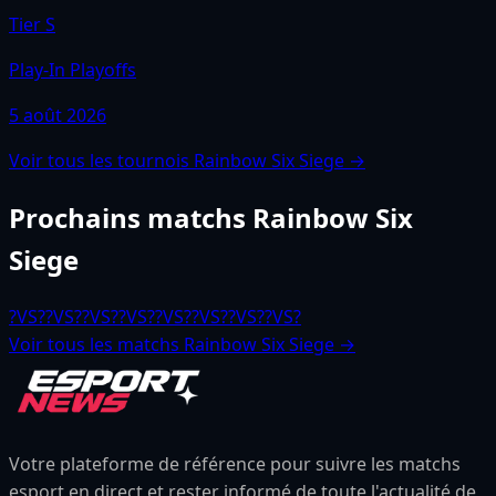
Tier S
Play-In Playoffs
5 août 2026
Voir tous les tournois
Rainbow Six Siege
→
Prochains matchs
Rainbow Six
Siege
?
VS
?
?
VS
?
?
VS
?
?
VS
?
?
VS
?
?
VS
?
?
VS
?
?
VS
?
Voir tous les matchs
Rainbow Six Siege
→
Votre plateforme de référence pour suivre les matchs
esport en direct et rester informé de toute l'actualité de