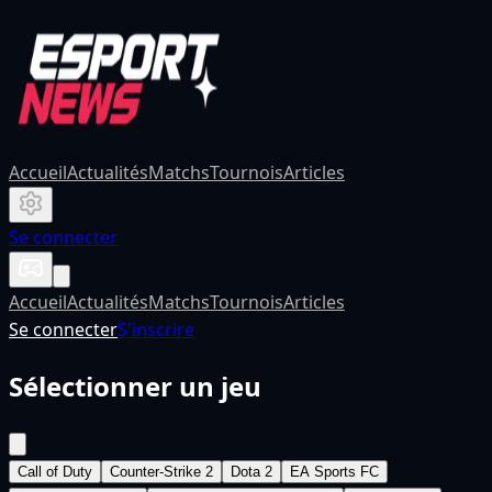
Accueil
Actualités
Matchs
Tournois
Articles
Se connecter
Accueil
Actualités
Matchs
Tournois
Articles
Se connecter
S'inscrire
Sélectionner un jeu
Call of Duty
Counter-Strike 2
Dota 2
EA Sports FC