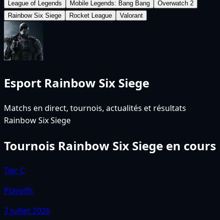
League of Legends
Mobile Legends: Bang Bang
Overwatch 2
Rainbow Six Siege
Rocket League
Valorant
Esport
Rainbow Six Siege
Matchs en direct, tournois, actualités et résultats
Rainbow Six Siege
Tournois
Rainbow Six Siege
en cours
Tier C
Playoffs
7 juillet 2026